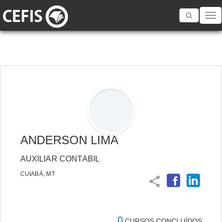
Toggle
navigatio
ANDERSON LIMA
AUXILIAR CONTABIL
CUIABÁ, MT
share
0
CURSOS CONCLUÍDOS