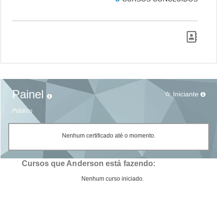
Painel
Iniciante
star_border
Público
Nenhum certificado até o momento.
Cursos que Anderson está fazendo:
Nenhum curso iniciado.