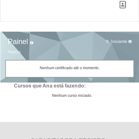
Painel
Iniciante
star_border
Público
Nenhum certificado até o momento.
Cursos que Ana está fazendo:
Nenhum curso iniciado.