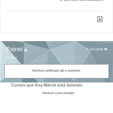
Painel
Iniciante
star_border
Público
Nenhum certificado até o momento.
Cursos que Ana Márcia está fazendo:
Nenhum curso iniciado.