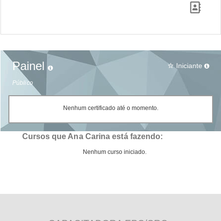
Painel
Iniciante
star_border
Público
Nenhum certificado até o momento.
Cursos que Ana Carina está fazendo:
Nenhum curso iniciado.