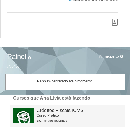
Painel
Iniciante
star_border
Público
Nenhum certificado até o momento.
Cursos que Ana Lívia está fazendo:
Créditos Fiscais ICMS
Curso Prático
152 minutos restantes