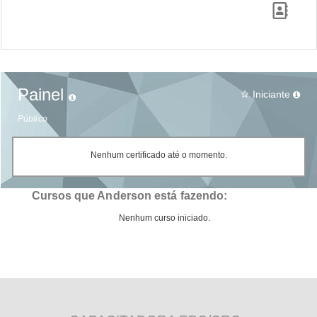
Painel
Iniciante
star_border
Público
Nenhum certificado até o momento.
Cursos que Anderson está fazendo:
Nenhum curso iniciado.