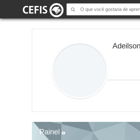
Adeilso
Painel