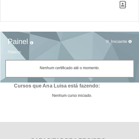
Painel
Iniciante
star_border
Público
Nenhum certificado até o momento.
Cursos que Ana Luisa está fazendo:
Nenhum curso iniciado.