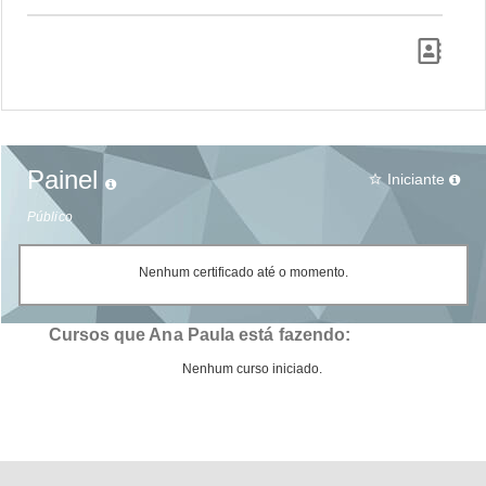
Painel
Iniciante
star_border
Público
Nenhum certificado até o momento.
Cursos que Ana Paula está fazendo:
Nenhum curso iniciado.