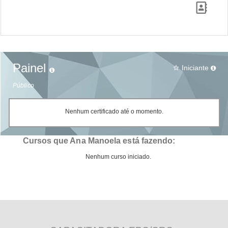
Painel
Iniciante
star_border
Público
Nenhum certificado até o momento.
Cursos que Ana Manoela está fazendo:
Nenhum curso iniciado.