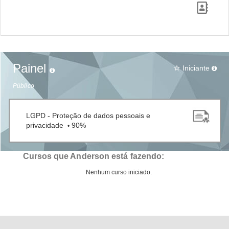
Painel
Iniciante
star_border
Público
LGPD - Proteção de dados pessoais e
privacidade
90%
•
Cursos que Anderson está fazendo:
Nenhum curso iniciado.