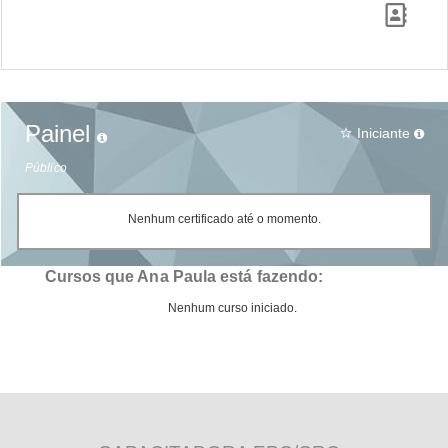
Painel
Iniciante
star_border
Público
Nenhum certificado até o momento.
Cursos que Ana Paula está fazendo:
Nenhum curso iniciado.