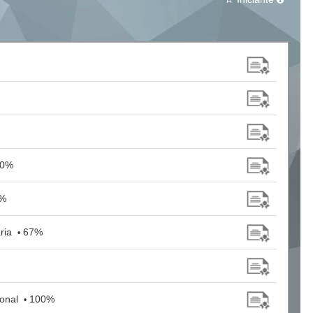
00%
%
aria
67%
•
ional
100%
•