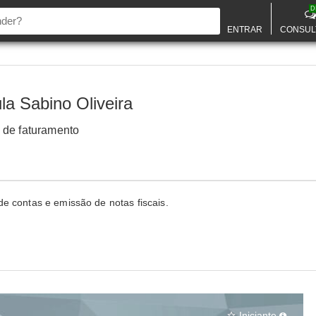
D
ENTRAR
CONSUL
la Sabino Oliveira
 de faturamento
 contas e emissão de notas fiscais.
Iniciante
star_border