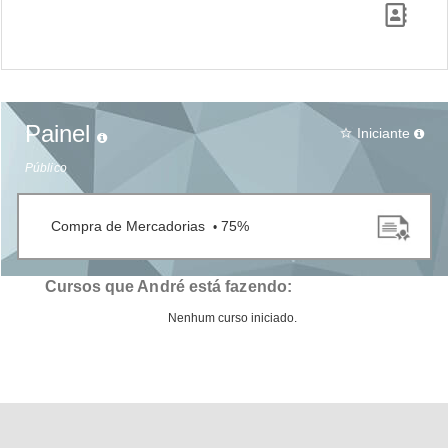
Painel
Iniciante
star_border
Público
Compra de Mercadorias
75%
•
Cursos que André está fazendo:
Nenhum curso iniciado.