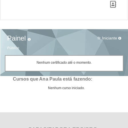
Painel
Iniciante
star_border
Público
Nenhum certificado até o momento.
Cursos que Ana Paula está fazendo:
Nenhum curso iniciado.