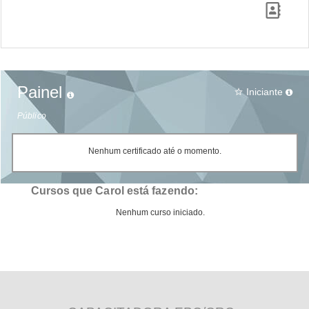
Painel
Iniciante
star_border
Público
Nenhum certificado até o momento.
Cursos que Carol está fazendo:
Nenhum curso iniciado.