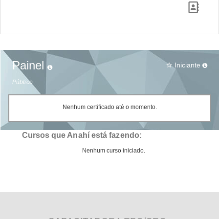
Painel
Iniciante
star_border
Público
Nenhum certificado até o momento.
Cursos que Anahí está fazendo:
Nenhum curso iniciado.