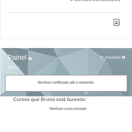
Painel
Iniciante
star_border
Público
Nenhum certificado até o momento.
Cursos que Bruno está fazendo:
Nenhum curso iniciado.