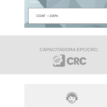
Público
COAF
100%
•
CAPACITADORA EPC/CRC: