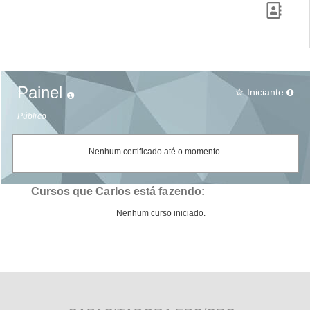
Painel
Iniciante
star_border
Público
Nenhum certificado até o momento.
Cursos que Carlos está fazendo:
Nenhum curso iniciado.