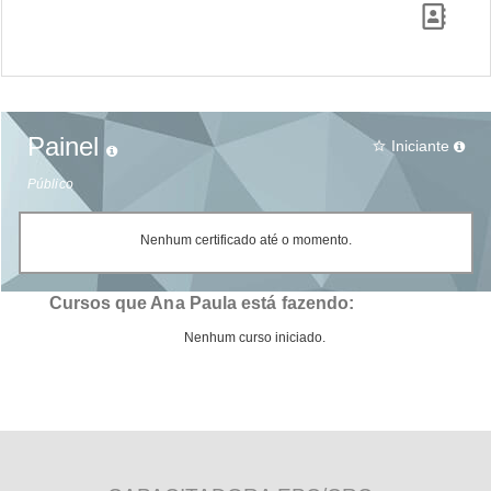
Painel
Iniciante
star_border
Público
Nenhum certificado até o momento.
Cursos que Ana Paula está fazendo:
Nenhum curso iniciado.