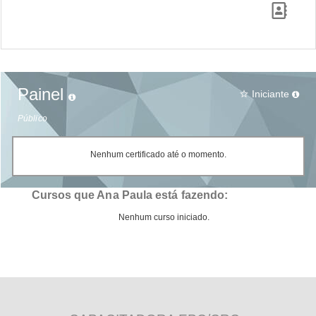
Painel
Iniciante
star_border
Público
Nenhum certificado até o momento.
Cursos que Ana Paula está fazendo:
Nenhum curso iniciado.