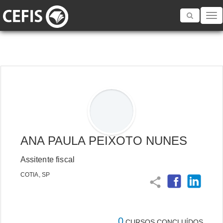
Toggle
navigatio
ANA PAULA PEIXOTO NUNES
Assitente fiscal
COTIA, SP
share
0
CURSOS CONCLUÍDOS