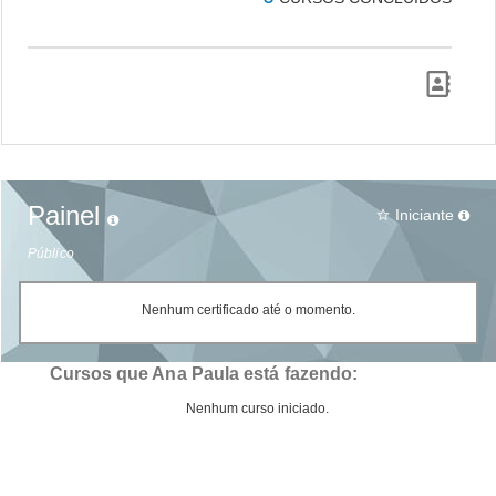
Painel
Iniciante
star_border
Público
Nenhum certificado até o momento.
Cursos que Ana Paula está fazendo:
Nenhum curso iniciado.