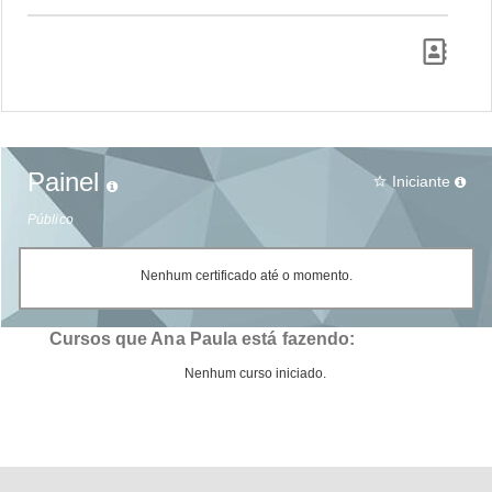
Painel
Iniciante
star_border
Público
Nenhum certificado até o momento.
Cursos que Ana Paula está fazendo:
Nenhum curso iniciado.