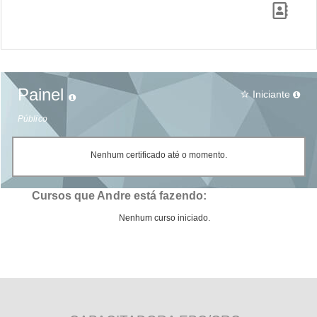
Painel
Iniciante
star_border
Público
Nenhum certificado até o momento.
Cursos que Andre está fazendo:
Nenhum curso iniciado.