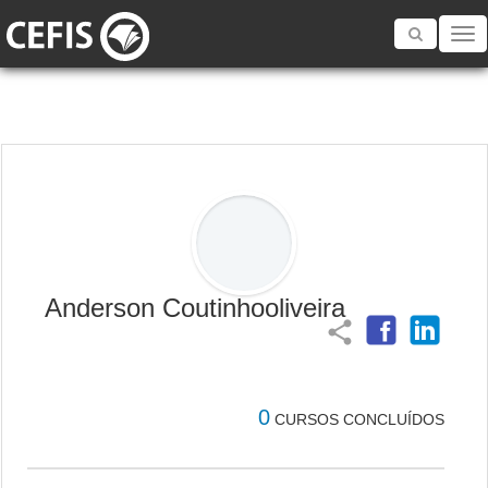
Toggle
navigatio
Anderson Coutinhooliveira
share
0
CURSOS CONCLUÍDOS