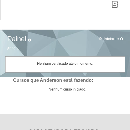
Painel
Iniciante
star_border
Público
Nenhum certificado até o momento.
Cursos que Anderson está fazendo:
Nenhum curso iniciado.