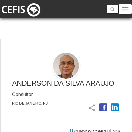
Toggle
navigatio
ANDERSON DA SILVA ARAUJO
Consultor
RIO DE JANEIRO, RJ
share
0
CURSOS CONCLUÍDOS