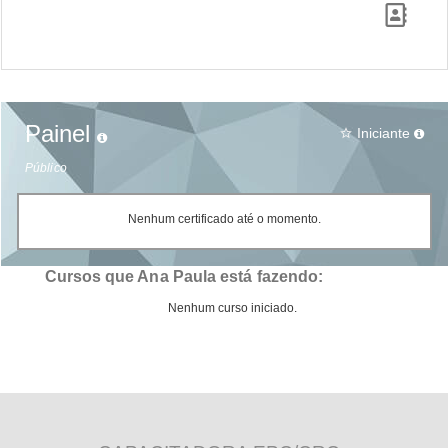
Painel
Iniciante
star_border
Público
Nenhum certificado até o momento.
Cursos que Ana Paula está fazendo:
Nenhum curso iniciado.