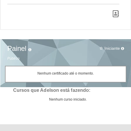
Painel
Iniciante
star_border
Público
Nenhum certificado até o momento.
Cursos que Adelson está fazendo:
Nenhum curso iniciado.