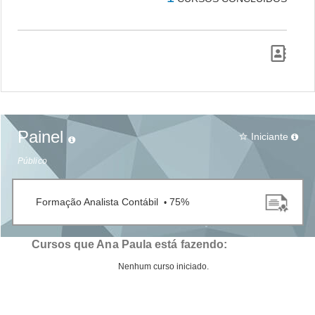
Painel
Iniciante
star_border
Público
Formação Analista Contábil
75%
•
Cursos que Ana Paula está fazendo:
Nenhum curso iniciado.