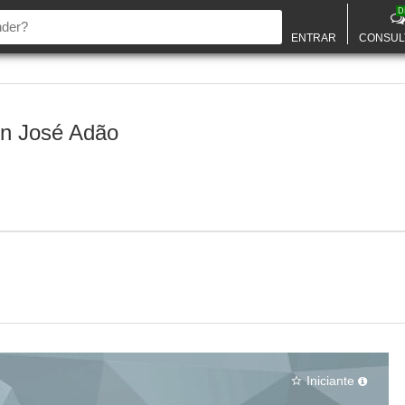
D
ENTRAR
CONSUL
n José Adão
Iniciante
star_border