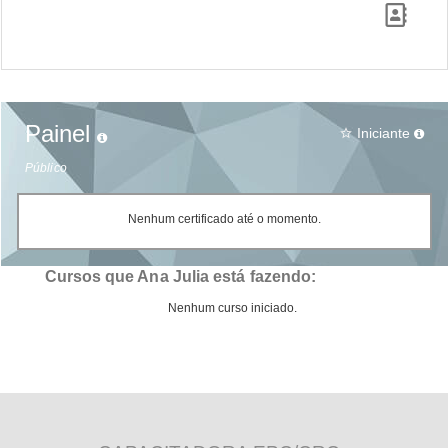
Painel
Iniciante
star_border
Público
Nenhum certificado até o momento.
Cursos que Ana Julia está fazendo:
Nenhum curso iniciado.