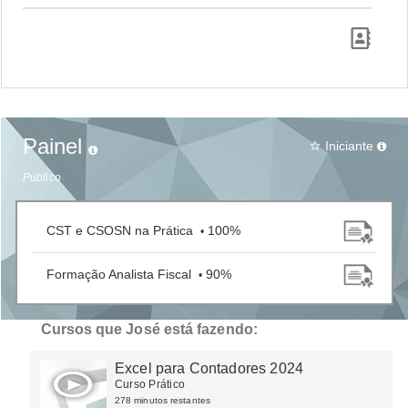
Painel
Iniciante
star_border
Público
CST e CSOSN na Prática
100%
•
Formação Analista Fiscal
90%
•
Cursos que José está fazendo:
Excel para Contadores 2024
Curso Prático
278 minutos restantes