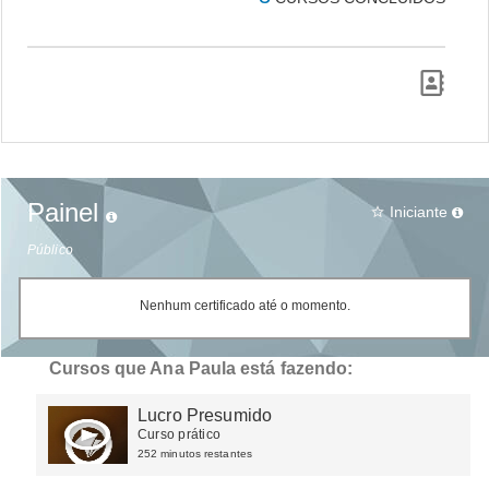
Painel
Iniciante
star_border
Público
Nenhum certificado até o momento.
Cursos que Ana Paula está fazendo:
Lucro Presumido
Curso prático
252 minutos restantes