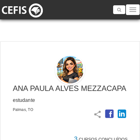
Toggle
navigatio
ANA PAULA ALVES MEZZACAPA
estudante
Palmas, TO
share
3
CURSOS CONCLUÍDOS