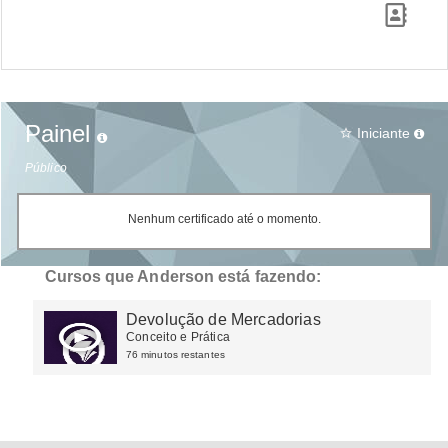
Painel
Iniciante
star_border
Público
Nenhum certificado até o momento.
Cursos que Anderson está fazendo:
Devolução de Mercadorias
Conceito e Prática
76 minutos restantes