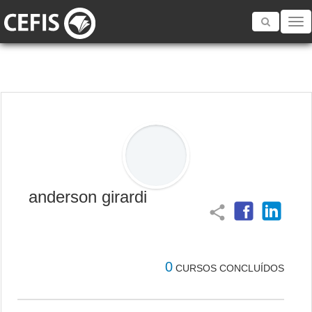
Toggle
navigatio
anderson girardi
share
0
CURSOS CONCLUÍDOS