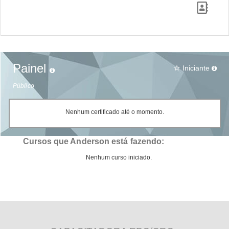
Painel
Iniciante
star_border
Público
Nenhum certificado até o momento.
Cursos que Anderson está fazendo:
Nenhum curso iniciado.