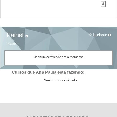
Painel
Iniciante
star_border
Público
Nenhum certificado até o momento.
Cursos que Ana Paula está fazendo:
Nenhum curso iniciado.