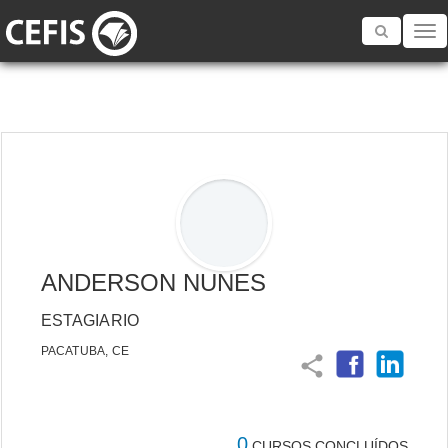
Toggle
navigatio
ANDERSON NUNES
ESTAGIARIO
PACATUBA, CE
share
0
CURSOS CONCLUÍDOS