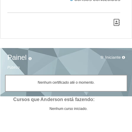
Painel
Iniciante
star_border
Público
Nenhum certificado até o momento.
Cursos que Anderson está fazendo:
Nenhum curso iniciado.