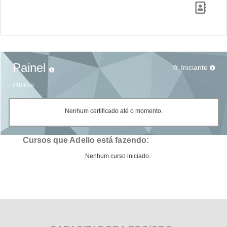
Painel
Iniciante
star_border
Público
Nenhum certificado até o momento.
Cursos que Adelio está fazendo:
Nenhum curso iniciado.