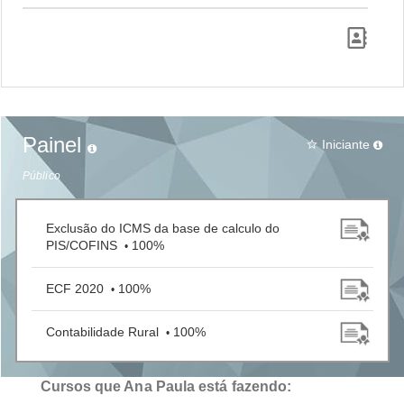
Painel
Iniciante
star_border
Público
Exclusão do ICMS da base de calculo do
PIS/COFINS
100%
•
ECF 2020
100%
•
Contabilidade Rural
100%
•
Cursos que Ana Paula está fazendo: