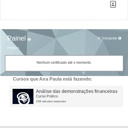
Painel
Iniciante
star_border
Público
Nenhum certificado até o momento.
Cursos que Ana Paula está fazendo:
Análise das demonstrações financeiras
Curso Prático
158 minutos restantes