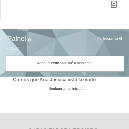
Painel
Iniciante
star_border
Público
Nenhum certificado até o momento.
Cursos que Ana Jessica está fazendo:
Nenhum curso iniciado.