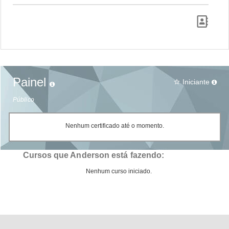
Painel
Iniciante
star_border
Público
Nenhum certificado até o momento.
Cursos que Anderson está fazendo:
Nenhum curso iniciado.