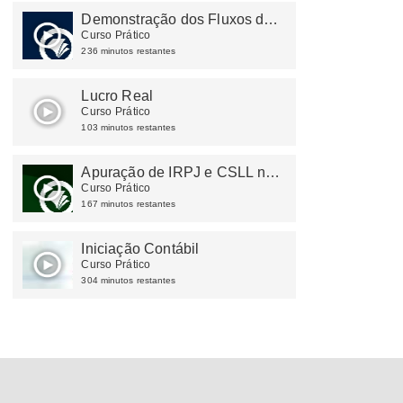
Demonstração dos Fluxos de
Caixa - DFC
Curso Prático
236 minutos restantes
Lucro Real
Curso Prático
103 minutos restantes
Apuração de IRPJ e CSLL no
Lucro Real e no Lucro
Curso Prático
Presumido
167 minutos restantes
Iniciação Contábil
Curso Prático
304 minutos restantes