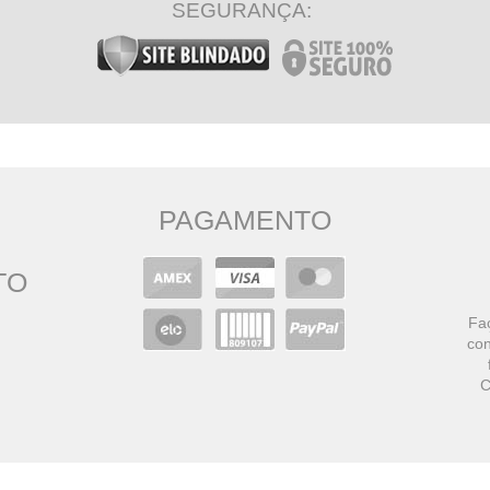
SEGURANÇA:
PAGAMENTO
TO
Faç
con
C