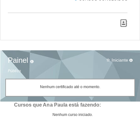
Painel
Iniciante
star_border
Público
Nenhum certificado até o momento.
Cursos que Ana Paula está fazendo:
Nenhum curso iniciado.