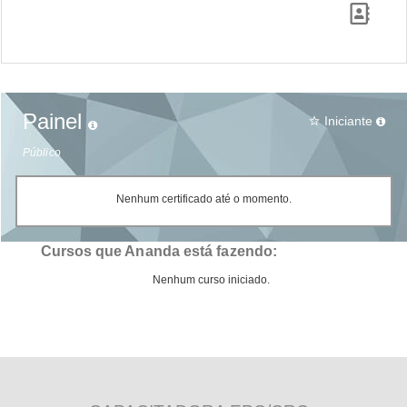
Painel
Iniciante
star_border
Público
Nenhum certificado até o momento.
Cursos que Ananda está fazendo:
Nenhum curso iniciado.