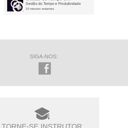
Produtividade
Gestão do Tempo e Produtividade
20 minutos restantes
SIGA-NOS:
TORNE-SE INSTRUTOR