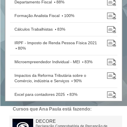
Departamento Fiscal
88%
•
Formação Analista Fiscal
100%
•
Cálculos Trabalhistas
83%
•
IRPF - Imposto de Renda Pessoa Física 2021
80%
•
Microempreendedor Individual - MEI
83%
•
Impactos da Reforma Tributária sobre o
Comércio, indústria e Serviços
90%
•
Excel para contadores 2025
83%
•
IA para contadores
75%
•
Cursos que Ana Paula está fazendo:
DECORE
SCP - Sociedade em Conta de Participação:
Declaração Comprobatória de Percepção de