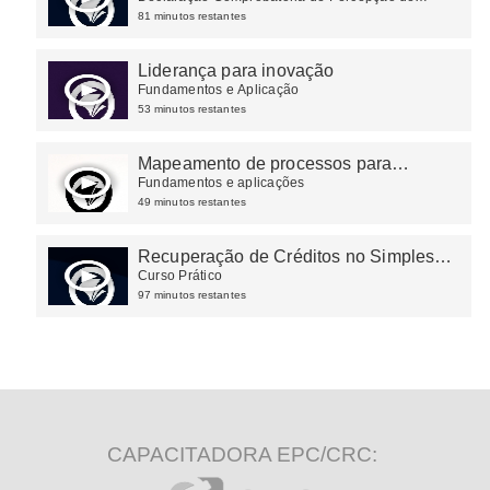
Estratégias e Práticas
90%
•
Rendimentos
81 minutos restantes
Liderança para inovação
Fundamentos e Aplicação
53 minutos restantes
Mapeamento de processos para
redução de custos
Fundamentos e aplicações
49 minutos restantes
Recuperação de Créditos no Simples
Nacional
Curso Prático
97 minutos restantes
CAPACITADORA EPC/CRC: