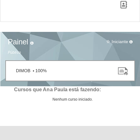
Painel
Iniciante
star_border
Público
DIMOB
100%
•
Cursos que Ana Paula está fazendo:
Nenhum curso iniciado.