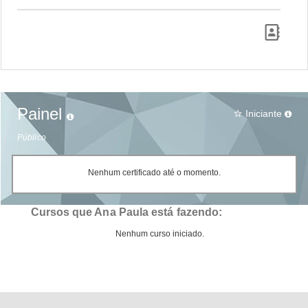
Painel
Iniciante
star_border
Público
Nenhum certificado até o momento.
Cursos que Ana Paula está fazendo:
Nenhum curso iniciado.